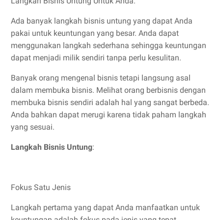
Langkah Bisnis Untung Untuk Anda.
Ada banyak langkah bisnis untung yang dapat Anda
pakai untuk keuntungan yang besar. Anda dapat
menggunakan langkah sederhana sehingga keuntungan
dapat menjadi milik sendiri tanpa perlu kesulitan.
Banyak orang mengenal bisnis tetapi langsung asal
dalam membuka bisnis. Melihat orang berbisnis dengan
membuka bisnis sendiri adalah hal yang sangat berbeda.
Anda bahkan dapat merugi karena tidak paham langkah
yang sesuai.
Langkah Bisnis Untung
:
Fokus Satu Jenis
Langkah pertama yang dapat Anda manfaatkan untuk
keuntungan adalah fokus pada jenis yang tepat.