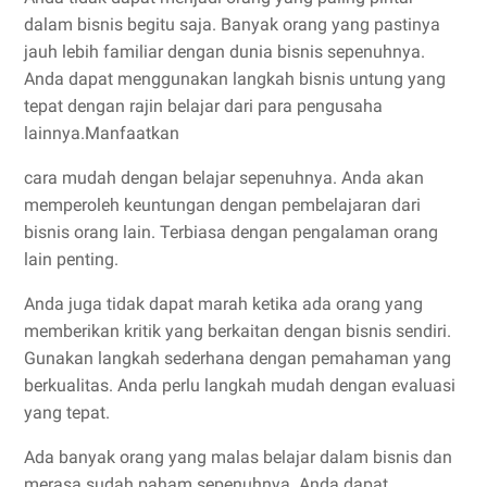
dalam bisnis begitu saja. Banyak orang yang pastinya
jauh lebih familiar dengan dunia bisnis sepenuhnya.
Anda dapat menggunakan langkah bisnis untung yang
tepat dengan rajin belajar dari para pengusaha
lainnya.Manfaatkan
cara mudah dengan belajar sepenuhnya. Anda akan
memperoleh keuntungan dengan pembelajaran dari
bisnis orang lain. Terbiasa dengan pengalaman orang
lain penting.
Anda juga tidak dapat marah ketika ada orang yang
memberikan kritik yang berkaitan dengan bisnis sendiri.
Gunakan langkah sederhana dengan pemahaman yang
berkualitas. Anda perlu langkah mudah dengan evaluasi
yang tepat.
Ada banyak orang yang malas belajar dalam bisnis dan
merasa sudah paham sepenuhnya. Anda dapat