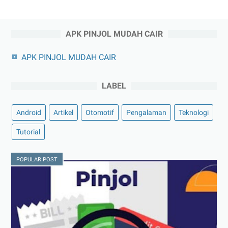
APK PINJOL MUDAH CAIR
APK PINJOL MUDAH CAIR
LABEL
Android
Artikel
Otomotif
Pengalaman
Teknologi
Tutorial
POPULAR POST