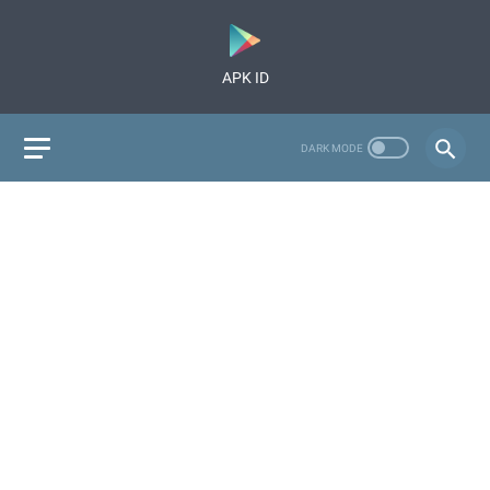
APK ID